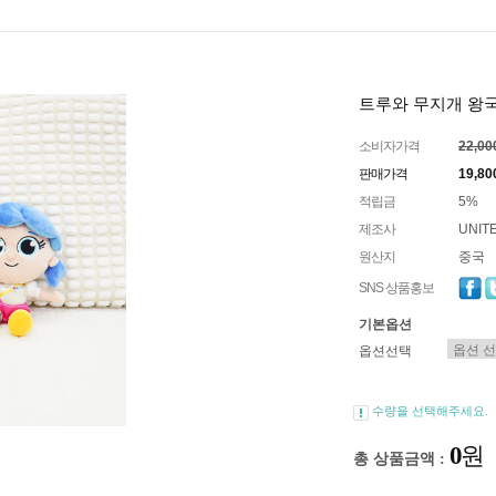
트루와 무지개 왕국 
소비자가격
22,0
판매가격
19,8
적립금
5%
제조사
UNIT
원산지
중국
SNS 상품홍보
기본옵션
옵션선택
수량을 선택해주세요.
0
원
총 상품금액 :