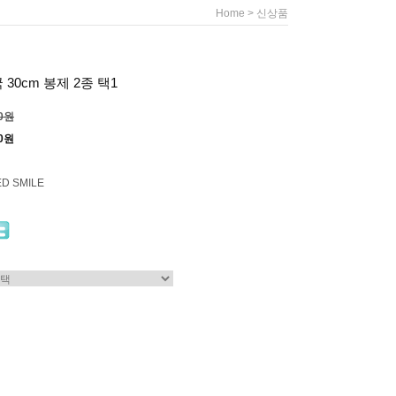
>
Home
신상품
30cm 봉제 2종 택1
00원
00원
ED SMILE