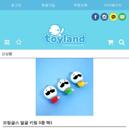
로그인
회원가입
주문조회
마이페이지
신상품
프링글스 얼굴 키링 3종 택1