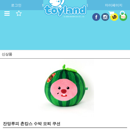
로그인
회원가입
주문조회
마이페이지
신상품
잔망루피 촌캉스 수박 모찌 쿠션