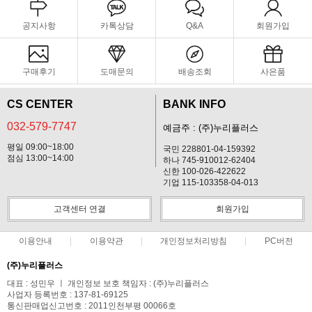
공지사항
카톡상담
Q&A
회원가입
구매후기
도매문의
배송조회
사은품
CS CENTER
BANK INFO
032-579-7747
예금주 : (주)누리플러스
평일 09:00~18:00
국민 228801-04-159392
점심 13:00~14:00
하나 745-910012-62404
신한 100-026-422622
기업 115-103358-04-013
고객센터 연결
회원가입
이용안내
이용약관
개인정보처리방침
PC버전
(주)누리플러스
대표 : 성민우 ㅣ 개인정보 보호 책임자 : (주)누리플러스
사업자 등록번호 : 137-81-69125
통신판매업신고번호 : 2011인천부평 00066호