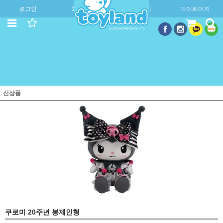
로그인
회원가입
주문조회
마이페이지
신상품
쿠로미 20주년 봉제인형