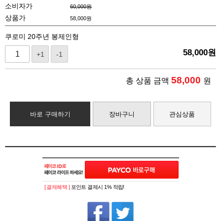
소비자가
60,000원
상품가
58,000
원
쿠로미 20주년 봉제인형
58,000
원
+1
-1
58,000
총 상품 금액
원
바로 구매하기
장바구니
관심상품
[ 결제혜택 ]
포인트 결제시 1% 적립!