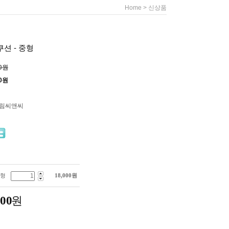
>
Home
신상품
션 - 중형
00원
0
원
드림씨앤씨
중형
18,000
원
000
원