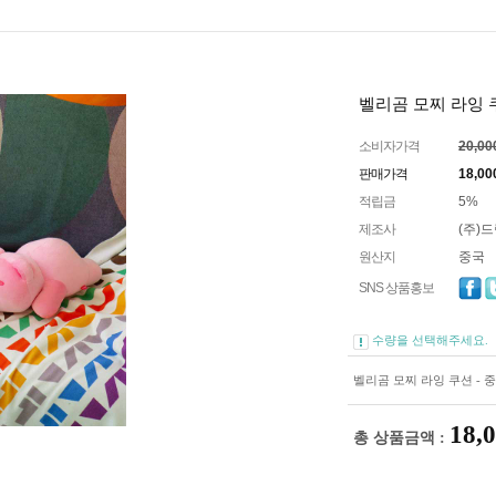
벨리곰 모찌 라잉 쿠
소비자가격
20,0
판매가격
18,00
적립금
5%
제조사
(주)
원산지
중국
SNS 상품홍보
수량을 선택해주세요.
벨리곰 모찌 라잉 쿠션 - 
18,
총 상품금액 :